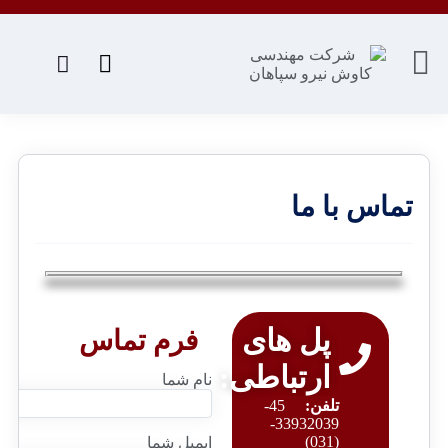
تماس با ما
دانشگاه
صنعتی
پل های
فرم تماس
اصفهان،
شهرک
ارتباطی:
نام شما
علمی
تلفن:
45-
تحقیقاتی،
33932039-
خیابان14،
(031)
ایمیل شما
پلاک