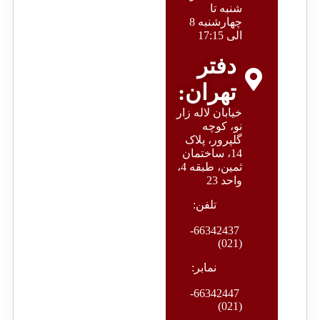
شنبه تا
چهارشنبه 8
الی 17:15
دفتر
تهران:
خیابان لاله زار
نو، کوچه
گلپرور، پلاک
14، ساختمان
ثمین، طبقه 4،
واحد 23
تلفن:
66342437-
(021)
نمابر:
66342447-
(021)