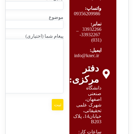
B203
واتساپ:
09356209986
موضوع
نمابر:
33932266 _
33932267-
ساعات
پیغام شما (اختیاری)
(031)
کار:
شنبه
ایمیل:
تا
info@knec.ir
چهارشنبه
8
دفتر
الی
17:15
مرکزی:
دانشگاه
صنعتی
اصفهان،
شهرک علمی
تحقیقاتی،
خیابان14، پلاک
B203
ساعات کار: