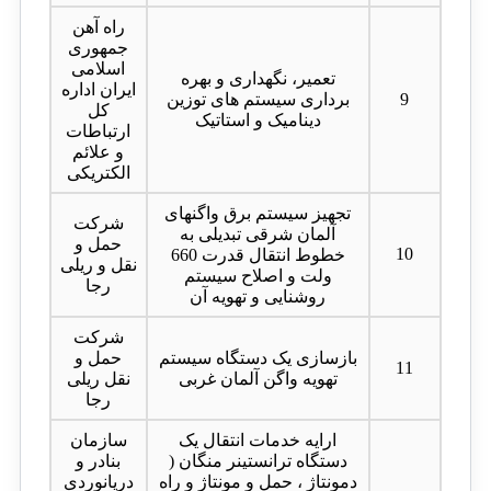
راه آهن
جمهوری
اسلامی
تعمیر، نگهداری و بهره
ایران اداره
9
برداری سیستم های توزین
کل
دینامیک و استاتیک
ارتباطات
و علائم
الکتریکی
تجهیز سیستم برق واگنهای
شرکت
آلمان شرقی تبدیلی به
حمل و
10
خطوط انتقال قدرت 660
نقل و ریلی
ولت و اصلاح سیستم
رجا
روشنایی و تهویه آن
شرکت
بازسازی یک دستگاه سیستم
حمل و
11
تهویه واگن آلمان غربی
نقل ریلی
رجا
ارایه خدمات انتقال یک
سازمان
دستگاه ترانستینر منگان (
بنادر و
دمونتاژ ، حمل و مونتاژ و راه
دریانوردی