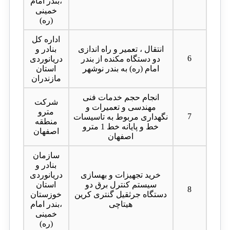
،بندر امام
خمینی
(ره)
اداره کل
انتقال ، تعمیر و راه اندازی
بنادر و
6
دو دستگاه مکنده از بندر
دریانوردی
امام (ره) به بندر نوشهر
استان
مازندران
انجام حجم خدمات فنی
شرکت
مهندسی و تعمیرات و
مترو
7
نگهداری مربوط به تاسیسات
منطقه
خط و پایانه خط 1 مترو
اصفهان
اصفهان
سازمان
بنادر و
خرید تجهیزات و بهسازی
دریانوردی
سیستم کنترل برق دو
استان
8
دستگاه جرثقیل گنتری کرین
خوزستان
هیتاچی
،بندر امام
خمینی
(ره)