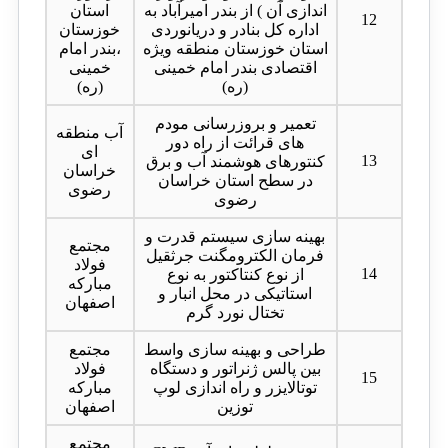
اندازی آن ) از بندر امیرآباد به
استان
12
اداره کل بنادر و دریانوردی
خوزستان
استان خوزستان منطقه ویژه
،بندر امام
اقتصادی بندر امام خمینی
خمینی
(ره)
(ره)
تعمیر و بروزرسانی مودم
آب منطقه
های قرائت از راه دور
ای
13
کنتورهای هوشمند آب و برق
خراسان
در سطح استان خراسان
رضوی
رضوی
بهینه سازی سیستم قدرت و
مجتمع
فرمان الکترومگنت جرثقیل
فولاد
14
از نوع کنتاکتور به نوع
مبارکه
استاتیکی در محل انبار و
اصفهان
تختال نورد گرم
طراحی و بهینه سازی واسط
مجتمع
بین پالس ژنراتور و دستگاه
فولاد
15
توتالایزر و راه اندازی لوپ
مبارکه
توزین
اصفهان
مجتمع