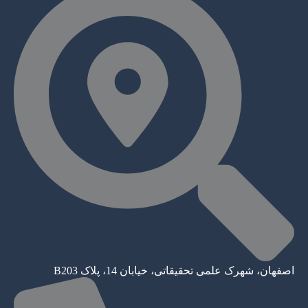
اصفهان، شهرک علمی تحقیقاتی، خیابان 14، پلاک B203